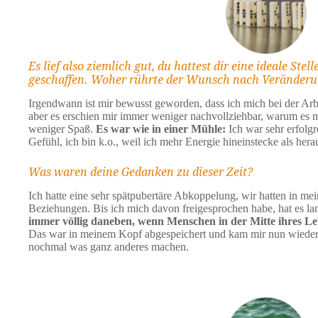
Es lief also ziemlich gut, du hattest dir eine ideale St
geschaffen. Woher rührte der Wunsch nach Veränder
Irgendwann ist mir bewusst geworden, dass ich mich bei der Arbei
aber es erschien mir immer weniger nachvollziehbar, warum es 
weniger Spaß.
Es war wie in einer Mühle:
Ich war sehr erfolg
Gefühl, ich bin k.o., weil ich mehr Energie hineinstecke als he
Was waren deine Gedanken zu dieser Zeit?
Ich hatte eine sehr spätpubertäre Abkoppelung, wir hatten in me
Beziehungen. Bis ich mich davon freigesprochen habe, hat es la
immer völlig daneben, wenn Menschen in der Mitte ihres Le
Das war in meinem Kopf abgespeichert und kam mir nun wieder i
nochmal was ganz anderes machen.