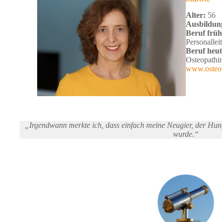
Alter:
56
Ausbildun
Beruf früh
Personalleit
Beruf heu
Osteopathi
www.osteo
„Irgendwann merkte ich, dass einfach meine Neugier, der Hu
wurde.“