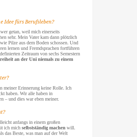
e Idee fürs Berufsleben?
wer getan, weil mich einerseits
achen sehr. Mein Vater kam dann plötzlich
s wie Pilze aus dem Boden schossen. Und
ieren lernen und Fremdsprachen fortführen
efinierten Zeitraum von sechs Semestern
Freiheit an der Uni niemals zu einem
ter?
 in meiner Erinnerung keine Rolle. Ich
ckt haben. Wir alle haben in
n – und dies war eben meiner.
st?
lleicht anfangs in einem großen
it ich mich
selbstständig machen
will.
ls das Beste, was man auf der Welt