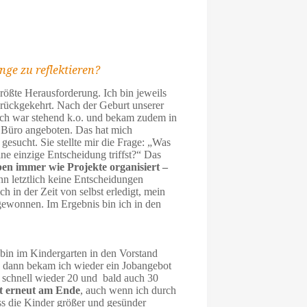
nge zu reflektieren?
größte Herausforderung. Ich bin jeweils
urückgekehrt. Nach der Geburt unserer
 Ich war stehend k.o. und bekam zudem in
 Büro angeboten. Das hat mich
gesucht. Sie stellte mir die Frage: „Was
eine einzige Entscheidung triffst?“ Das
ben immer wie Projekte organisiert –
n letztlich keine Entscheidungen
h in der Zeit von selbst erledigt, mein
gewonnen. Im Ergebnis bin ich in den
h bin im Kindergarten in den Vorstand
 dann bekam ich wieder ein Jobangebot
 schnell wieder 20 und bald auch 30
t erneut am Ende
, auch wenn ich durch
s die Kinder größer und gesünder