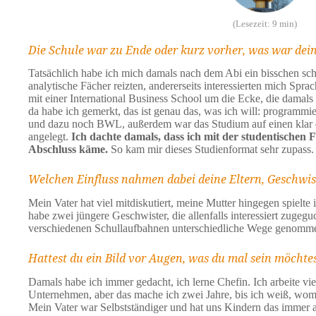
(Lesezeit: 9 min)
Die Schule war zu Ende oder kurz vorher, was war dein
Tatsächlich habe ich mich damals nach dem Abi ein bisschen sch
analytische Fächer reizten, andererseits interessierten mich Spr
mit einer International Business School um die Ecke, die damal
da habe ich gemerkt, das ist genau das, was ich will: programm
und dazu noch BWL, außerdem war das Studium auf einen klar d
angelegt.
Ich dachte damals, dass ich mit der studentischen 
Abschluss käme.
So kam mir dieses Studienformat sehr zupass.
Welchen Einfluss nahmen dabei deine Eltern, Geschwis
Mein Vater hat viel mitdiskutiert, meine Mutter hingegen spielte
habe zwei jüngere Geschwister, die allenfalls interessiert zugegu
verschiedenen Schullaufbahnen unterschiedliche Wege genomme
Hattest du ein Bild vor Augen, was du mal sein möchte
Damals habe ich immer gedacht, ich lerne Chefin. Ich arbeite vie
Unternehmen, aber das mache ich zwei Jahre, bis ich weiß, wom
Mein Vater war Selbstständiger und hat uns Kindern das immer a