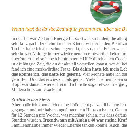
Wann hast du dir die Zeit dafür genommen, über die Di
In der Tat war Zeit und Energie für so etwas zu finden, die aller
sehr kurz nach der Geburt meiner Kinder wieder in den Beruf z
Tochter habe ich aber schnell gemerkt, dass das ein Fehler war:
sehr kurzer Abfolge immer wieder neue Verantwortlichkeiten im
überfordert und so habe ich mir externe Hilfe durch einen Coach 
ist die längste Zeit, die du dir aktuell vorstellen kannst, wo du k
fand ich eine merkwürdige Frage.
Bis dahin hatte ich mein Le
das konnte ich, das hatte ich gelernt.
Vier Monate habe ich dan
getroffen. Und das erwies sich als genial: Viele Themen haben sic
Kopf war danach wieder frei und ich hatte sogar etwas Energie 
Mutterschutz zurückgekehrt.
Zurück in den Stress
Aber natürlich konnte ich meine Füße nicht ganz still halten: Ic
gegangen und wir haben angefangen, ein Haus zu bauen. Genau
für 12 Stunden pro Woche, was machbar schien, nur dass daraus
Stunden wurden.
Irgendwann mit Anfang 40 war meine Kraf
Familienurlaube immer wieder Energie tanken konnte. Auch, das